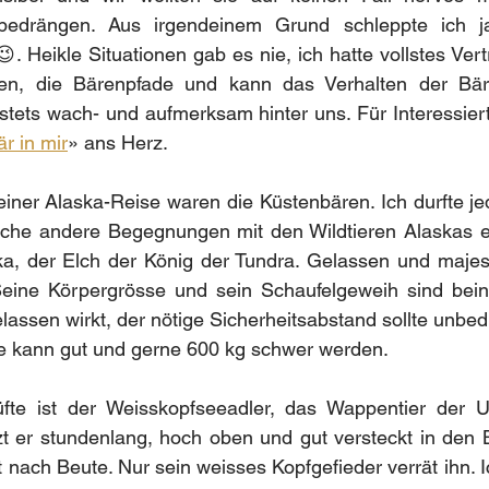
 bedrängen. Aus irgendeinem Grund schleppte ich j
😉. Heikle Situationen gab es nie, ich hatte vollstes Ver
en, die Bärenpfade und kann das Verhalten der Bär
stets wach- und aufmerksam hinter uns. Für Interessiert
r in mir
» ans Herz.
iner Alaska-Reise waren die Küstenbären. Ich durfte je
iche andere Begegnungen mit den Wildtieren Alaskas er
ka, der Elch der König der Tundra. Gelassen und majestät
Seine Körpergrösse und sein Schaufelgeweih sind bein
lassen wirkt, der nötige Sicherheitsabstand sollte unbedi
le kann gut und gerne 600 kg schwer werden.
fte ist der Weisskopfseeadler, das Wappentier der USA
tzt er stundenlang, hoch oben und gut versteckt in den
 nach Beute. Nur sein weisses Kopfgefieder verrät ihn. Ic