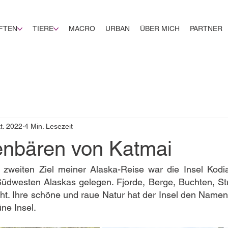
FTEN
TIERE
MACRO
URBAN
ÜBER MICH
PARTNER
t. 2022
4 Min. Lesezeit
enbären von Katmai
weiten Ziel meiner Alaska-Reise war die Insel Kodiak
Südwesten Alaskas gelegen. Fjorde, Berge, Buchten, St
ht. Ihre schöne und raue Natur hat der Insel den Namen
üne Insel
.