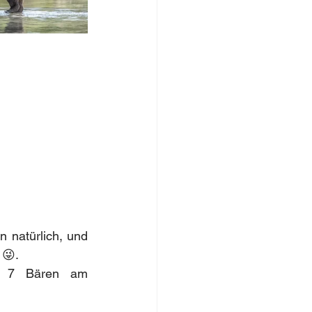
natürlich, und 
 😜.
r 7 Bären am 