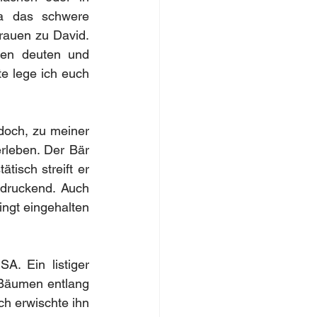
a das schwere 
trauen zu David. 
en deuten und 
e lege ich euch 
doch, zu meiner 
leben. Der Bär 
isch streift er 
druckend. Auch 
ngt eingehalten 
. Ein listiger 
 Bäumen entlang 
h erwischte ihn 