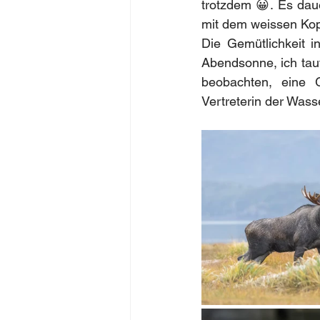
trotzdem 😀. Es daue
mit dem weissen Kop
Die Gemütlichkeit i
Abendsonne, ich tauf
beobachten, eine G
Vertreterin der Was